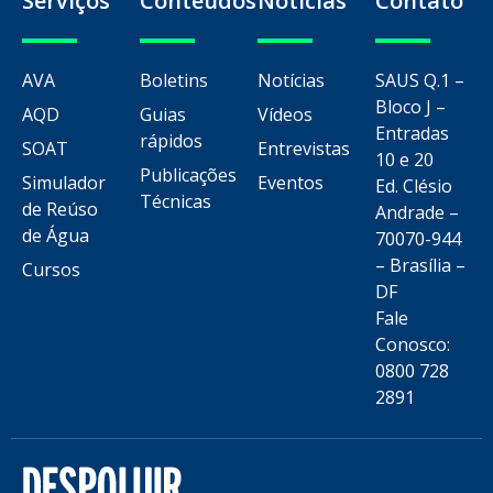
Serviços
Conteúdos
Notícias
Contato
AVA
Boletins
Notícias
SAUS Q.1 –
Bloco J –
AQD
Guias
Vídeos
Entradas
rápidos
SOAT
Entrevistas
10 e 20
Publicações
Simulador
Eventos
Ed. Clésio
Técnicas
de Reúso
Andrade –
de Água
70070-944
– Brasília –
Cursos
DF
Fale
Conosco:
0800 728
2891