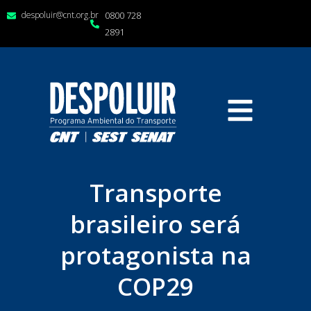
despoluir@cnt.org.br
0800 728
2891
Transporte
brasileiro será
protagonista na
COP29