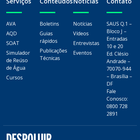
Serviços
Conteúdos
Notícias
Contato
AVA
Boletins
Notícias
SAUS Q.1 –
Bloco J –
AQD
Guias
Vídeos
Entradas
rápidos
SOAT
Entrevistas
10 e 20
Publicações
Simulador
Eventos
Ed. Clésio
Técnicas
de Reúso
Andrade –
de Água
70070-944
– Brasília –
Cursos
DF
Fale
Conosco:
0800 728
2891