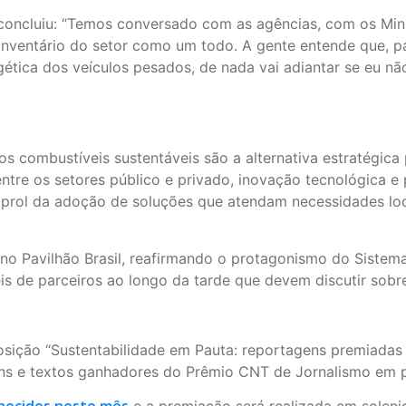
 concluiu: “Temos conversado com as agências, com os Mini
ventário do setor como um todo. A gente entende que, para
gética dos veículos pesados, de nada vai adiantar se eu n
os combustíveis sustentáveis são a alternativa estratégic
re os setores público e privado, inovação tecnológica e po
m prol da adoção de soluções que atendam necessidades lo
no Pavilhão Brasil, reafirmando o protagonismo do Sistema
éis de parceiros ao longo da tarde que devem discutir sobr
sição “Sustentabilidade em Pauta: reportagens premiadas 
gens e textos ganhadores do Prêmio CNT de Jornalismo em