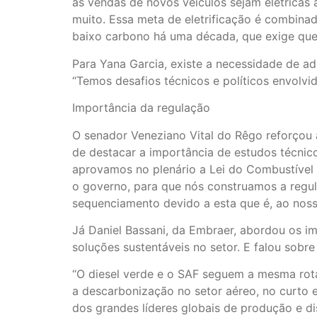
as vendas de novos veículos sejam elétricas
muito. Essa meta de eletrificação é combina
baixo carbono há uma década, que exige que 
Para Yana Garcia, existe a necessidade de a
“Temos desafios técnicos e políticos envolvid
Importância da regulação
O senador Veneziano Vital do Rêgo reforçou a
de destacar a importância de estudos técnic
aprovamos no plenário a Lei do Combustível 
o governo, para que nós construamos a regu
sequenciamento devido a esta que é, ao nosso
Já Daniel Bassani, da Embraer, abordou os i
soluções sustentáveis no setor. E falou sobr
“O diesel verde e o SAF seguem a mesma rot
a descarbonização no setor aéreo, no curto 
dos grandes líderes globais de produção e di