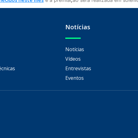
hecidos neste mês
e a premiação será realizada em soleni
Notícias
Notícias
Vídeos
écnicas
Entrevistas
Eventos