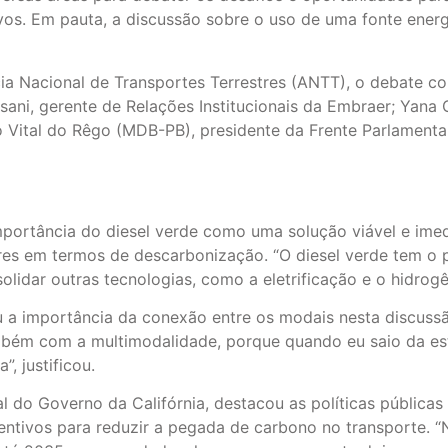
vos. Em pauta, a discussão sobre o uso de uma fonte energ
cia Nacional de Transportes Terrestres (ANTT), o debate c
sani, gerente de Relações Institucionais da Embraer; Yana 
o Vital do Rêgo (MDB-PB), presidente da Frente Parlament
mportância do diesel verde como uma solução viável e imed
es em termos de descarbonização. “O diesel verde tem o p
lidar outras tecnologias, como a eletrificação e o hidrogê
u a importância da conexão entre os modais nesta discussã
bém com a multimodalidade, porque quando eu saio da estr
, justificou.
 do Governo da Califórnia, destacou as políticas públicas 
centivos para reduzir a pegada de carbono no transporte. “N