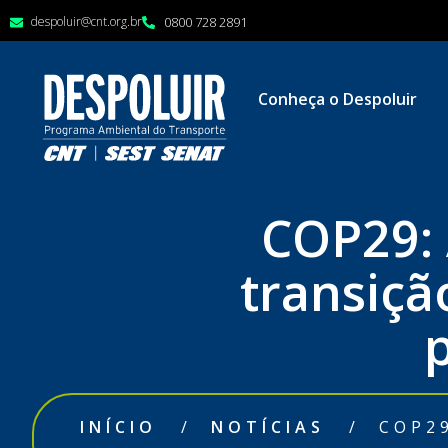
despoluir@cnt.org.br
0800 728 2891
Conheça o Despoluir
COP29: 
transiçã
INÍCIO
/
NOTÍCIAS
/
COP2