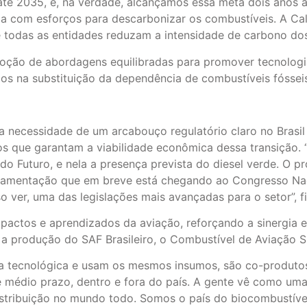
 até 2035, e, na verdade, alcançamos essa meta dois anos 
da com esforços para descarbonizar os combustíveis. A Ca
todas as entidades reduzam a intensidade de carbono dos 
doção de abordagens equilibradas para promover tecnologia
os na substituição da dependência de combustíveis fósseis 
 necessidade de um arcabouço regulatório claro no Brasil 
os que garantam a viabilidade econômica dessa transição.
do Futuro, e nela a presença prevista do diesel verde. O
lamentação que em breve está chegando ao Congresso Nac
 ver, uma das legislações mais avançadas para o setor”, fi
mpactos e aprendizados da aviação, reforçando a sinergia 
e a produção do SAF Brasileiro, o Combustível de Aviação S
a tecnológica e usam os mesmos insumos, são co-produtos
e médio prazo, dentro e fora do país. A gente vê como uma
stribuição no mundo todo. Somos o país do biocombustível”