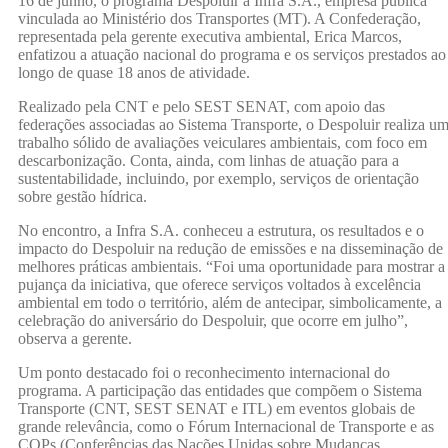
16 de junho, o programa Despoluir à Infra S.A., empresa pública
vinculada ao Ministério dos Transportes (MT). A Confederação,
representada pela gerente executiva ambiental, Erica Marcos,
enfatizou a atuação nacional do programa e os serviços prestados ao
longo de quase 18 anos de atividade.
Realizado pela CNT e pelo SEST SENAT, com apoio das
federações associadas ao Sistema Transporte, o Despoluir realiza u
trabalho sólido de avaliações veiculares ambientais, com foco em
descarbonização. Conta, ainda, com linhas de atuação para a
sustentabilidade, incluindo, por exemplo, serviços de orientação
sobre gestão hídrica.
No encontro, a Infra S.A. conheceu a estrutura, os resultados e o
impacto do Despoluir na redução de emissões e na disseminação de
melhores práticas ambientais. “Foi uma oportunidade para mostrar a
pujança da iniciativa, que oferece serviços voltados à excelência
ambiental em todo o território, além de antecipar, simbolicamente, a
celebração do aniversário do Despoluir, que ocorre em julho”,
observa a gerente.
Um ponto destacado foi o reconhecimento internacional do
programa. A participação das entidades que compõem o Sistema
Transporte (CNT, SEST SENAT e ITL) em eventos globais de
grande relevância, como o Fórum Internacional de Transporte e as
COPs (Conferências das Nações Unidas sobre Mudanças