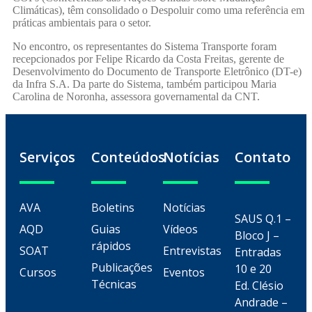
Climáticas), têm consolidado o Despoluir como uma referência em
práticas ambientais para o setor.
No encontro, os representantes do Sistema Transporte foram
recepcionados por Felipe Ricardo da Costa Freitas, gerente de
Desenvolvimento do Documento de Transporte Eletrônico (DT-e)
da Infra S.A. Da parte do Sistema, também participou Maria
Carolina de Noronha, assessora governamental da CNT.
Serviços
Conteúdos
Notícias
Contato
AVA
Boletins
Notícias
SAUS Q.1 –
AQD
Guias
Vídeos
Bloco J –
rápidos
SOAT
Entrevistas
Entradas
Publicações
10 e 20
Cursos
Eventos
Técnicas
Ed. Clésio
Andrade –