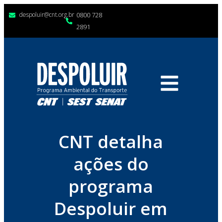
despoluir@cnt.org.br
0800 728
2891
CNT detalha
ações do
programa
Despoluir em