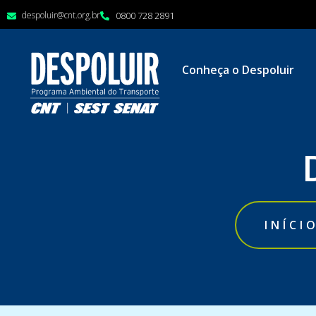
despoluir@cnt.org.br
0800 728 2891
Conheça o Despoluir
INÍCI