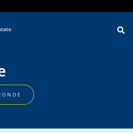
ntato
e
PONDE