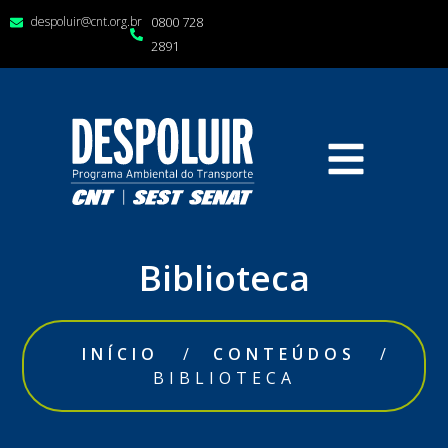
despoluir@cnt.org.br
0800 728
2891
Biblioteca
INÍCIO
/
CONTEÚDOS
/
BIBLIOTECA